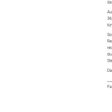
da
Au
36
bz
So
Re
re
du
St
Da
__
Fa