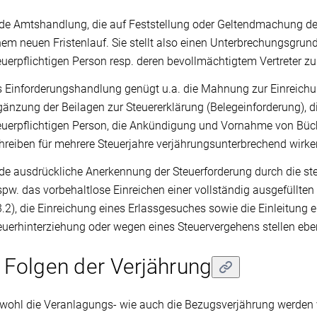
de Amtshandlung, die auf Feststellung oder Geltendmachung der S
nem neuen Fristenlauf. Sie stellt also einen Unterbrechungsgru
euerpflichtigen Person resp. deren bevollmächtigtem Vertreter z
s Einforderungshandlung genügt u.a. die Mahnung zur Einreichun
gänzung der Beilagen zur Steuererklärung (Belegeinforderung), 
euerpflichtigen Person, die Ankündigung und Vornahme von Büc
hreiben für mehrere Steuerjahre verjährungsunterbrechend wirke
de ausdrückliche Anerkennung der Steuerforderung durch die ste
spw. das vorbehaltlose Einreichen einer vollständig ausgefüllten 
3.2), die Einreichung eines Erlassgesuches sowie die Einleitung 
euerhinterziehung oder wegen eines Steuervergehens stellen ebe
 Folgen der Verjährung
wohl die Veranlagungs- wie auch die Bezugsverjährung werden 