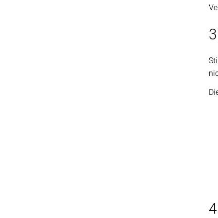
Ve
3
St
ni
Di
4