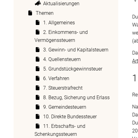
Aktualisierungen
Themen
Du
1. Allgemeines
Wa
2. Einkommens- und
we
Vermögenssteuern
(a
3. Gewinn- und Kapitalsteuern
Da
4. Quellensteuern
Ar
5. Grundstückgewinnsteuer
1
6. Verfahren
7. Steuerstrafrecht
Re
8. Bezug, Sicherung und Erlass
N
9. Gemeindesteuern
Da
10. Direkte Bundessteuer
Du
11. Erbschafts- und
20
Schenkungssteuern