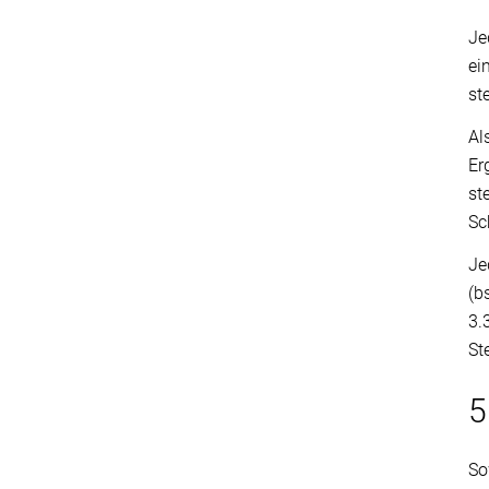
Je
ei
st
Al
Er
st
Sc
Je
(b
3.
St
5
So