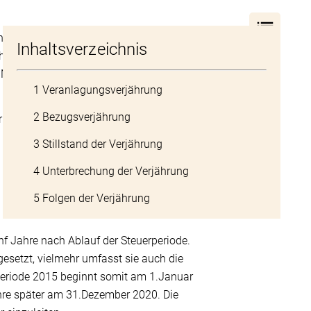
h begrenzt. Der Zweck der Verjährung ist die
Inhaltsverzeichnis
ht nicht mehr erfolgreich geltend gemacht
. Nach dem Verstreichen einer Maximaldauer
1 Veranlagungsverjährung
2 Bezugsverjährung
ung, die in den
Artikeln 162
bzw.
163 StG
(
3 Stillstand der Verjährung
4 Unterbrechung der Verjährung
5 Folgen der Verjährung
ünf Jahre nach Ablauf der Steuerperiode.
tgesetzt, vielmehr umfasst sie auch die
rperiode 2015 beginnt somit am 1.Januar
hre später am 31.Dezember 2020. Die