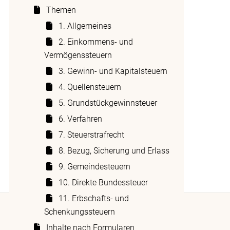
Privatpersonen
Themen
Berufskleidung
1. Allgemeines
Berufskosten
2. Einkommens- und
Vermögenssteuern
Berufsorientierte Aus- und
Weiterbildung
3. Gewinn- und Kapitalsteuern
Fahrkosten für den Arbeitsweg
4. Quellensteuern
Homeoffice bei unselbständiger
5. Grundstückgewinnsteuer
Erwerbstätigkeit
6. Verfahren
Organhaftung
7. Steuerstrafrecht
Parifonds und Gimafonds
8. Bezug, Sicherung und Erlass
9. Gemeindesteuern
10. Direkte Bundessteuer
11. Erbschafts- und
Schenkungssteuern
Halten Sie sich auf dem Laufenden:
Inhalte nach Formularen