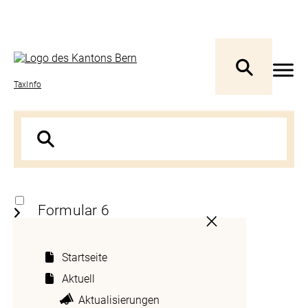
TaxInfo
Formular 6
Startseite
Abzug für Arbeitszimmer bei
Aktuell
unselbständiger Erwerbstätigkeit
Aktualisierungen
Ansässigkeitsbescheinigung für