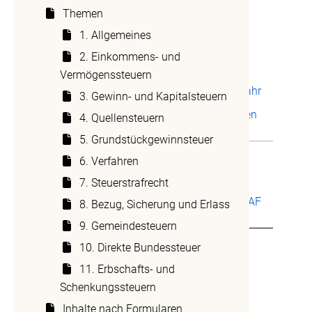
Neue und
Themen
aktualisierte Beiträge
(bis 08.04.2026)
1. Allgemeines
Neuerungen beim
Ausfüllen der
2. Einkommens- und
Steuererklärung 2025
Vermögenssteuern
Wichtigste
Neuerungen im Steuerjahr
3. Gewinn- und Kapitalsteuern
2026
Ausgleich der kalten
4. Quellensteuern
Progression per 2026
5. Grundstückgewinnsteuer
Übersichten
Abzüge auf einen
6. Verfahren
Blick
Ukraine-Krieg -
7. Steuerstrafrecht
Steuerthemen
Umsetzung der STAF
8. Bezug, Sicherung und Erlass
im Kanton Bern
9. Gemeindesteuern
10. Direkte Bundessteuer
11. Erbschafts- und
Schenkungssteuern
Inhalte nach Formularen