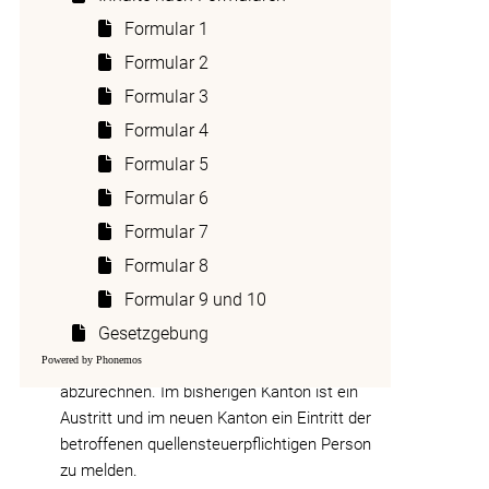
Wohnsitz-, Sitz- oder Betriebsstättekanton des
Formular 1
Schuldners oder der Schuldnerin der
Formular 2
steuerbaren Leistung
Formular 3
Bei Künstlerinnen und Künstlern, Sportlerinnen
Formular 4
und Sportlern, Referentinnen und Referenten:
Formular 5
der Auftrittsortskanton
Formular 6
Als Betriebsstätte gelten insbesondere
Formular 7
Zweigniederlassungen und Filialen
(massgebend ist der Ort, an welchem die
Formular 8
Person in den Betrieb des Arbeitgebenden
Formular 9 und 10
eingegliedert ist). Bei einem Kantonswechsel
Gesetzgebung
ist die Quellensteuer ab dem Folgemonat mit
Powered by Phonemos
dem neu anspruchsberechtigten Kanton
abzurechnen. Im bisherigen Kanton ist ein
Austritt und im neuen Kanton ein Eintritt der
betroffenen quellensteuerpflichtigen Person
zu melden.