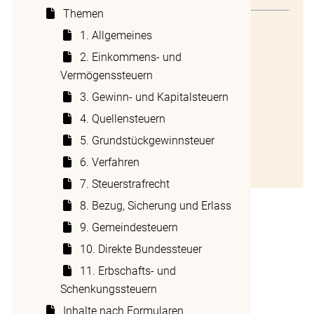
Kanton
Themen
1 Anspruchsberechtigter Kanton
1. Allgemeines
Die Schuldner und Schuldnerinnen der
2. Einkommens- und
2 Abrechnungsperiode
steuerbaren Leistung sind verpflichtet, die
Vermögenssteuern
Quellensteuerabrechnung periodisch direkt
3 Abrechnungsfristen
mit der zuständigen Steuerbehörde des
3. Gewinn- und Kapitalsteuern
anspruchsberechtigten Kantons
4 Rechnung und Verfügung
4. Quellensteuern
vorzunehmen. Als anspruchsberechtigter
5 Ablieferung der Quellensteuer
5. Grundstückgewinnsteuer
Kanton gilt:
6. Verfahren
6 Bereinigung allfälliger Differenzen
Bei quellensteuerpflichtigen Personen mit
7. Steuerstrafrecht
Ansässigkeit in der Schweiz: der
8. Bezug, Sicherung und Erlass
Wohnsitzkanton
9. Gemeindesteuern
Bei Personen mit Ansässigkeit im Ausland und
10. Direkte Bundessteuer
Wochenaufenthalt in der Schweiz: der
Wochenaufenthaltskanton
11. Erbschafts- und
Schenkungssteuern
Bei Personen mit Ansässigkeit im Ausland
ohne Wochenaufenthalt in der Schweiz: der
Inhalte nach Formularen