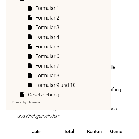
zwischen Kanton,
Formular 1
Gemeinden und
Formular 2
Kirchgemeinden
Formular 3
Formular 4
Die Steuererträge der juristischen Personen
Formular 5
(Gewinn- und Kapitalsteuern) von Kanton,
Formular 6
Gemeinden und Kirchgemeinden entfallen im
Formular 7
langjährigen Vergleich zu rund 33 Prozent auf die
Gemeinden und zu rund 4 Prozent auf die
Formular 8
Kirchgemeinden. Die Gemeinden und
Formular 9 und 10
Kirchgemeinden werden deshalb in diesem Umfang
Gesetzgebung
am finanziellen Ausgleich beteiligt.
Powered by Phonemos
Vertikale Verteilung zwischen Kanton, Gemeinden
und Kirchgemeinden:
Jahr
Total
Kanton
Gemeinden