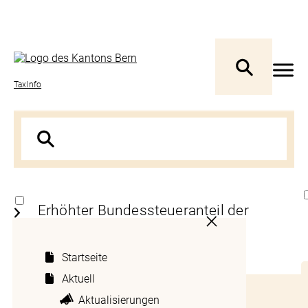
TaxInfo
Erhöhter Bundessteueranteil der
Gemeinden
Startseite
1 Grundsatz
Aktuell
Inhaltsverzeichnis
Aktualisierungen