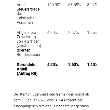
Anteil
100.00%
63.58%
32.20%
Steuererträge
der
juristischen
Personen
Abgeleitete
4.20%
2.67%
1.35%
Zuweisung
von 4.2% der
(zusätzlichen)
direkten
Bundessteuer
Gerundeter
4.20%
2.60%
1.40%
Anteil
(Antrag RR)
Der Kanton überweist den Gemeinden somit ab
dem 1. Januar 2020 jeweils 1.4 Prozent der
eingegangenen direkten Bundessteuer gemäss