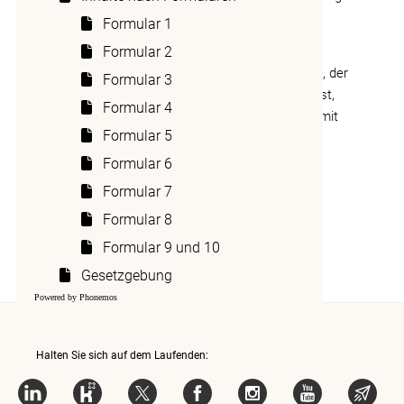
der Westschweizer Kantone
Formular 1
anzuwenden.
Vereinbarung
Formular 2
Betrifft eine Steuerausscheidung einen Kanton, der
Formular 3
nicht an einer dieser Vereinbarungen beteiligt ist,
Formular 4
kann eines dieser Schemata nach Absprache mit
Formular 5
dem anderen Kanton ebenfalls angewendet
werden.
Formular 6
Formular 7
____________________
Fassung vom 11.05.2023
Formular 8
Formular 9 und 10
Gesetzgebung
Powered by Phonemos
Halten Sie sich auf dem Laufenden: