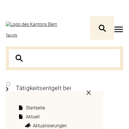
TaxInfo
Tätigkeitsentgelt bei
interkantonaler
Steuerausscheidung von
Startseite
Personengesellschaftern
Aktuell
Aktualisierungen