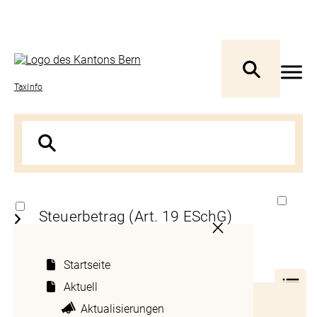
TaxInfo
Steuerbetrag (Art. 19 ESchG)
Startseite
Erläuterung zu Artikel 19 des Erbschafts-
und Schenkungssteuergesetzes
(Art. 19
Aktuell
EschG):
Inhaltsverzeichnis
Aktualisierungen