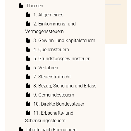
Themen
I. Berechnung des
I. Berechnung des Steuerbetrages
1. Allgemeines
Steuerbetrages
2. Einkommens- und
II. Privilegierte Personengruppen
Vermögenssteuern
III. Kinder in Wohngemeinschaften
Um die Gesamtsteuer zu berechnen, wird
3. Gewinn- und Kapitalsteuern
der Tarif von
Art. 18 ESchG
mit dem
4. Quellensteuern
entsprechenden Faktor nach
Art. 19 ESchG
multipliziert. Die Steuerbelastung hängt
5. Grundstückgewinnsteuer
damit nebst der Höhe des
6. Verfahren
Vermögenszugangs auch vom
7. Steuerstrafrecht
Verwandtschaftsgrad bzw. von der
Beziehungsnähe zwischen dem
8. Bezug, Sicherung und Erlass
Steuerpflichtigen und dem Erblasser bzw.
9. Gemeindesteuern
Schenker ab.
10. Direkte Bundessteuer
II. Privilegierte
11. Erbschafts- und
Schenkungssteuern
Personengruppen
Inhalte nach Formularen