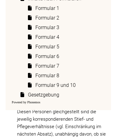
Formular 1
Zuwendungen unter Ehegatten, unter
Formular 2
Personen in eingetragener Partnerschaft und
an Nachkommen, Stief- oder Pflegekinder
Formular 3
sind nach
Art. 9 ESchG
von der Erbschafts-
Formular 4
und Schenkungssteuer befreit (vgl.
Formular 5
Ausführungen zu Art. 9 ESchG
).
Formular 6
Für die nächsten Verwandten wie Eltern,
Formular 7
Grosseltern, Geschwister und
Halbgeschwister beträgt die Erbschafts- und
Formular 8
Schenkungssteuer das Sechsfache des
Formular 9 und 10
Tarifs. Für Neffen, Nichten, Schwiegerkinder,
Gesetzgebung
Schwiegereltern, Onkel und Tanten gelangt
Powered by Phonemos
das Elffache des Tarifs zur Anwendung.
Diesen Personen gleichgestellt sind die
jeweilig korrespondierenden Stief- und
Pflegeverhältnisse (vgl. Einschränkung im
nächsten Absatz), unabhängig davon, ob sie