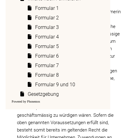
Werbewirkung, die sich über einzelne Produkte
Formular 1
hinaus auf die Unternehmung als Marktteilnehmerin
Formular 2
erstreckt. Soweit der Werbezweck des
Politsponsorings bejaht werden kann, sind solche
Formular 3
Aufwendungen grundsätzlich ohne betragsmässige
Formular 4
Begrenzung als geschäftsmässig begründet zum
Formular 5
Abzug zuzulassen. Sie müssen jedoch in einem
Formular 6
betriebswirtschaftlich vertretbaren Verhältnis zur
Grösse des Unternehmens sowie zu Art und
Formular 7
Umfang des Adressatenkreises stehen. Sprengen
Formular 8
sie diesen Rahmen, so liegt die Vermutung nahe,
Formular 9 und 10
die Aufwendungen verfolgten nicht Ziele des
Unternehmens, sondern solche der
Gesetzgebung
Geschäftsleitung oder diesen nahe stehenden
Powered by Phonemos
Personen, so dass sie nicht mehr als
geschäftsmässig zu würdigen wären. Sofern die
oben genannten Voraussetzungen erfüllt sind,
besteht somit bereits im geltenden Recht die
Möglichkeit für Unternehmen, Zuwendungen an