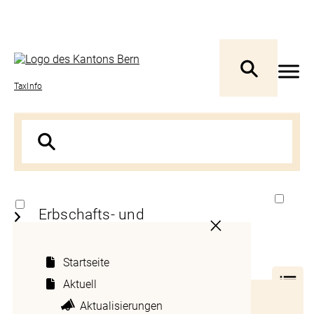
TaxInfo
Erbschafts- und
Schenkungssteuern -
Grundsatz (Art. 24 ESchG)
Startseite
Aktuell
Inhaltsverzeichnis
Erläuterung zu Artikel 24 des Erbschafts-
Aktualisierungen