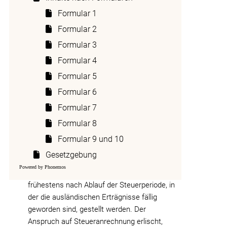
natürlichen und juristischen Personen, die
Formular 1
ihren Wohnsitz bzw. Sitz in der Schweiz
haben und hier für Erträgnisse aus
Formular 2
bestimmten ausländischen
Formular 3
Staaten steuerpflichtig sind (
Liste
Formular 4
Vertragsstaaten
).
Formular 5
Die Steueranrechnung ist jedes Jahr neu zu
Formular 6
beantragen. Zur Verfügung stehen:
- für Dividenden und Zinsen: das
Formular
Formular 7
DA-1
(natürliche Personen)
Formular 8
- für Dividenden und Zinsen: das
Formular
Formular 9 und 10
DA-2
(juristische Personen und sonstige)
- für Lizenzgebühren: das
Formular DA-3
Gesetzgebung
Powered by Phonemos
Anträge auf Steueranrechnung können
frühestens nach Ablauf der Steuerperiode, in
der die ausländischen Erträgnisse fällig
geworden sind, gestellt werden. Der
Anspruch auf Steueranrechnung erlischt,