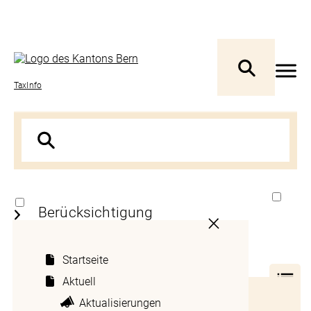
TaxInfo
Berücksichtigung
ausländischer Steuern auf
Dividenden, Zinsen oder
Startseite
Lizenzgebühren
Aktuell
Inhaltsverzeichnis
Aktualisierungen