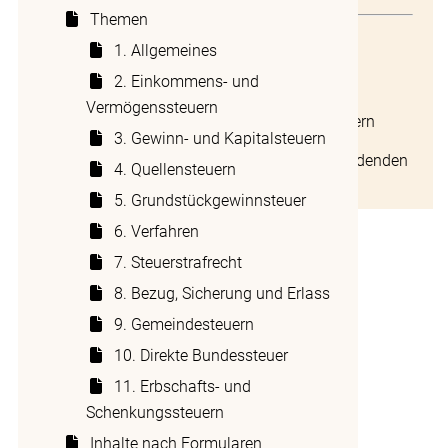
1 Grundsatz
Themen
1 Grundsatz
1. Allgemeines
Dividenden, Zinsen und Lizenzgebühren, die
2. Einkommens- und
2 Steueranrechnung
aus ausländischen Quellen stammen, sind in
Vermögenssteuern
der Schweiz steuerbar (
Art. 24 StG
). Da
3 Erstattung ausländischer Quellensteuern
3. Gewinn- und Kapitalsteuern
diese Einkünfte im Ausland zum Teil
4 Zusätzlicher Steuerrückbehalt auf Dividenden
zusätzlich einer Quellensteuer unterliegen,
4. Quellensteuern
und Zinsen aus den USA
droht eine Doppelbesteuerung.
5. Grundstückgewinnsteuer
6. Verfahren
2 Steueranrechnung
7. Steuerstrafrecht
8. Bezug, Sicherung und Erlass
9. Gemeindesteuern
Die Doppelbesteuerung kann durch eine
Anrechnung der ausländischen
10. Direkte Bundessteuer
Quellensteuer an die schweizerische Steuer
11. Erbschafts- und
vermieden werden. Anspruch auf die
Schenkungssteuern
sogenannte Steueranrechnung haben alle
Inhalte nach Formularen