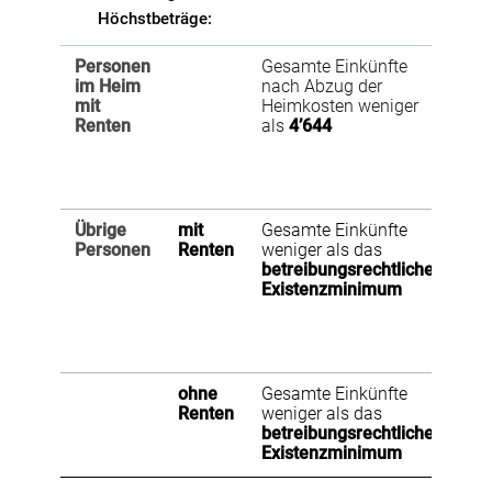
Höchstbeträge:
Personen
Gesamte Einkünfte
Aus
im Heim
nach Abzug der
Ver
mit
Heimkosten weniger
wen
Renten
als
4’644
30'
(Al
bzw
(Ver
Übrige
mit
Gesamte Einkünfte
Aus
Personen
Renten
weniger als das
Ver
betreibungsrechtliche
wen
Existenzminimum
30'
(Al
bzw
(Ver
ohne
Gesamte Einkünfte
Aus
Renten
weniger als das
Ver
betreibungsrechtliche
bet
Existenzminimum