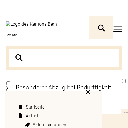
TaxInfo
Besonderer Abzug bei Bedürftigkeit
gemäss Art. 41 StG
Startseite
1 Kanton
Aktuell
Inhaltsverzeichnis
Aktualisierungen