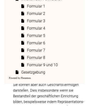
unter Würdigung der Gesamtheit der
Formular 1
tatsächlichen Verhältnisse zu fällen
Formular 2
(REICH/VON AH in ZWEIFEL/BEUSCH
(Hrsg.), Art. 18 DBG, N 48).
Formular 3
Formular 4
1.2 Zuordnung von
Formular 5
Kunstgegenständen zum
Formular 6
Privat – oder
Formular 7
Geschäftsvermögen
Formular 8
Kunstgegenstände wie Bilder, Skulpturen,
Formular 9 und 10
Plastiken, fotografische Kunstwerke usw.
Gesetzgebung
dienen normalerweise privaten Zwecken und
Powered by Phonemos
sind somit dem Privatvermögen zuzuweisen.
Sie können aber auch Geschäftsvermögen
darstellen. Dies insbesondere wenn sie
Bestandteil der geschäftlichen Einrichtung
bilden, beispielsweise indem Repräsentations-