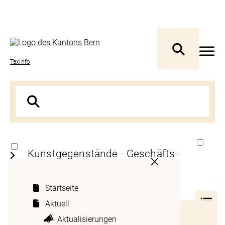
TaxInfo
Kunstgegenstände - Geschäfts-
oder Privatvermögen?
Startseite
1
Aktuell
Inhaltsverzeichnis
Aktualisierungen
Personenunternehmen