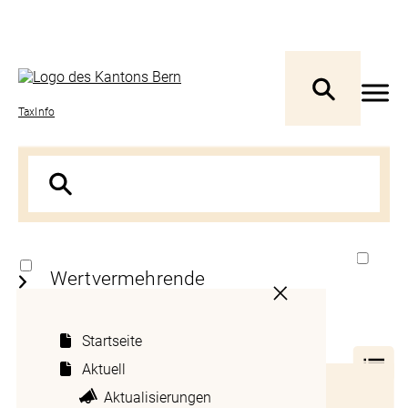
TaxInfo
Wertvermehrende
Aufwendungen in gemieteten
Räumlichkeiten
Startseite
(Mietereinbauten)
Aktuell
Inhaltsverzeichnis
Aktualisierungen