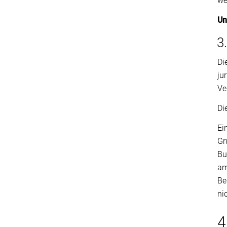
we
Un
3
Di
ju
Ve
Di
Ei
Gr
Bu
am
Be
ni
4