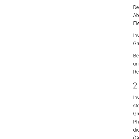
De
Ab
El
In
Gr
Be
un
Re
2
In
st
Gr
Ph
di
(G