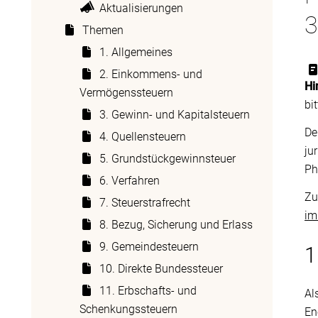
Aktualisierungen
3
Themen
1. Allgemeines
2. Einkommens- und
Hi
Vermögenssteuern
bi
3. Gewinn- und Kapitalsteuern
De
4. Quellensteuern
ju
5. Grundstückgewinnsteuer
Ph
6. Verfahren
Zu
7. Steuerstrafrecht
im
8. Bezug, Sicherung und Erlass
9. Gemeindesteuern
1
10. Direkte Bundessteuer
11. Erbschafts- und
Al
Schenkungssteuern
En