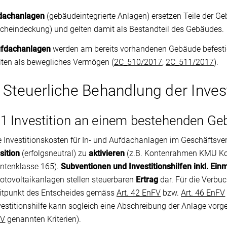
dachanlagen
(gebäudeintegrierte Anlagen) ersetzen Teile der G
cheindeckung) und gelten damit als Bestandteil des Gebäudes.
fdachanlagen
werden am bereits vorhandenen Gebäude befestig
lten als bewegliches Vermögen (
2C_510/2017
;
2C_511/2017
).
 Steuerliche Behandlung der Inves
.1 Investition an einem bestehenden G
e Investitionskosten für In- und Aufdachanlagen im Geschäftsv
sition
(erfolgsneutral) zu
aktivieren
(z.B. Kontenrahmen KMU Ko
ntenklasse 165).
Subventionen und Investitionshilfen inkl. Ei
otovoltaikanlagen stellen steuerbaren
Ertrag
dar. Für die Verbu
itpunkt des Entscheides gemäss
Art. 42 EnFV
bzw.
Art. 46 EnFV
vestitionshilfe kann sogleich eine Abschreibung der Anlage v
bV
genannten Kriterien).