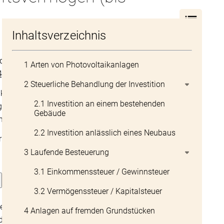
Inhaltsverzeichnis
r die Regelung ab Steuerjahr 2024 klicken Sie
1 Arten von Photovoltaikanlagen
4)
2 Steuerliche Behandlung der Investition
aikanlagen im Geschäftsvermögen einer
2.1 Investition an einem bestehenden
 Erwerbstätigkeit). Das Betreiben einer
Gebäude
dige Erwerbstätigkeit.
2.2 Investition anlässlich eines Neubaus
ermögen siehe TaxInfo:
Photovoltaikanlagen
3 Laufende Besteuerung
3.1 Einkommenssteuer / Gewinnsteuer
3.2 Vermögenssteuer / Kapitalsteuer
en Teil der Sonnenstrahlung in elektrische
4 Anlagen auf fremden Grundstücken
de verbunden sind: