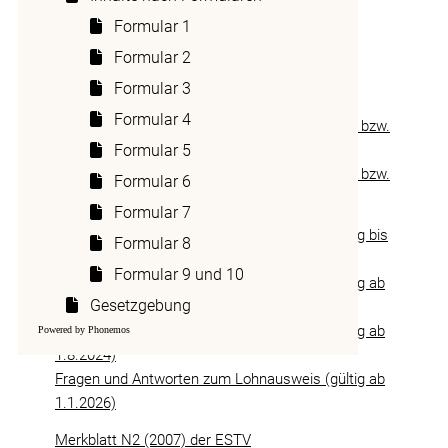
Vereinfachtes Abrechnungsverfahren gemäss
Formular 1
BGSA
Formular 2
Informationen der eidgenössischen
Formular 3
Steuerverwaltung (ESTV)/SSK
Formular 4
Wegleitung zum Ausfüllen des Lohnausweises bzw.
Rentenbescheinigung (gültig ab 1.1.2025)
Formular 5
Wegleitung zum Ausfüllen des Lohnausweises bzw.
Formular 6
Rentenbescheinigung (gültig ab 1.1.2026)
Formular 7
Fragen und Antworten zum Lohnausweis (gültig bis
Formular 8
31.12.2023)
Formular 9 und 10
Fragen und Antworten zum Lohnausweis (gültig ab
Gesetzgebung
1.1.2024)
Fragen und Antworten zum Lohnausweis (gültig ab
Powered by Phonemos
1.8.2024)
Fragen und Antworten zum Lohnausweis (gültig ab
1.1.2026)
Merkblatt N2 (2007) der ESTV